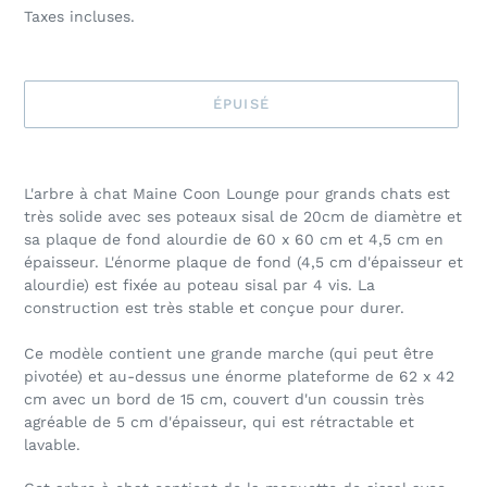
normal
Taxes incluses.
ÉPUISÉ
Ajout
d'un
L'arbre à chat Maine Coon Lounge pour grands chats est
produit
très solide avec ses poteaux sisal de 20cm de diamètre et
à
sa plaque de fond alourdie de 60 x 60 cm et 4,5 cm en
votre
épaisseur. L'énorme plaque de fond (4,5 cm d'épaisseur et
panier
alourdie) est fixée au poteau sisal par 4 vis. La
construction est très stable et conçue pour durer.
Ce modèle contient une grande marche (qui peut être
pivotée) et au-dessus une énorme plateforme de 62 x 42
cm avec un bord de 15 cm, couvert d'un coussin très
agréable de 5 cm d'épaisseur, qui est rétractable et
lavable.