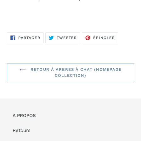
PARTAGER
TWEETER
ÉPINGLER
PARTAGER
TWEETER
ÉPINGLER
SUR
SUR
SUR
FACEBOOK
TWITTER
PINTEREST
RETOUR À ARBRES À CHAT (HOMEPAGE
COLLECTION)
A PROPOS
Retours