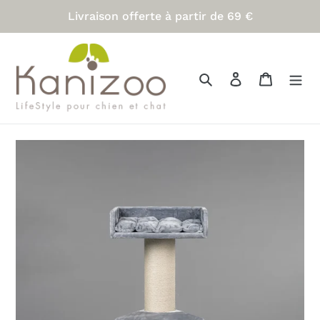
Passer
Livraison offerte à partir de 69 €
au
contenu
Rechercher
Se connecter
Panier