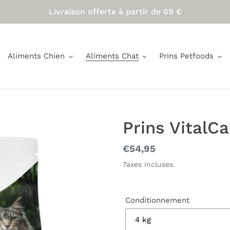
Livraison offerte à partir de 69 €
Aliments Chien
Aliments Chat
Prins Petfoods
Prins VitalC
Prix
€54,95
normal
Taxes incluses.
Conditionnement