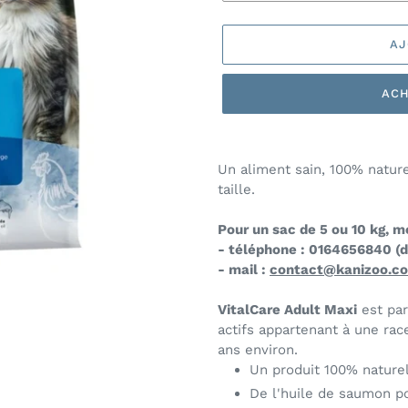
AJ
ACH
Ajout
d'un
Un aliment sain, 100% nature
produit
taille.
à
votre
Pour un sac de 5 ou 10 kg, m
panier
- téléphone : 0164656840 (du
- mail :
contact@kanizoo.
VitalCare Adult Maxi
est par
actifs appartenant à une race
ans environ.
Un produit 100% naturel
De l'huile de saumon pou