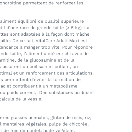
ondroïtine permettent de renforcer les
aliment équilibré de qualité supérieure
tif d'une race de grande taille (> 5 kg). La
ettes sont adaptées à la façon dont mâche
ille. De ce fait, VitalCare Adult Maxi est
 tendance à manger trop vite. Pour répondre
de taille, l'aliment a été enrichi avec de
rnitine, de la glucosamine et de la
 assurent un poil sain et brillant, un
timal et un renforcement des articulations.
es permettent d'éviter la formation de
mac et contribuent à un métabolisme
 du poids correct. Des substances acidifiant
calculs de la vessie.
ières grasses animales, gluten de maïs, riz,
alimentaires végétales, pulpe de chicorée,
t de foie de poulet, huile végétale,