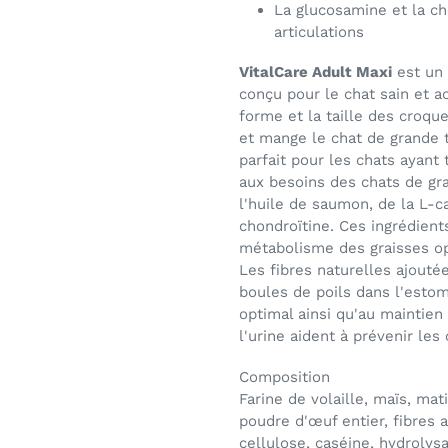
La glucosamine et la ch
articulations
VitalCare Adult Maxi
est un 
conçu pour le chat sain et ac
forme et la taille des croqu
et mange le chat de grande ta
parfait pour les chats ayant
aux besoins des chats de gran
l'huile de saumon, de la L-ca
chondroïtine. Ces ingrédients
métabolisme des graisses op
Les fibres naturelles ajouté
boules de poils dans l'esto
optimal ainsi qu'au maintien
l'urine aident à prévenir les 
Composition
Farine de volaille, maïs, mat
poudre d'œuf entier, fibres 
cellulose, caséine, hydrolysa