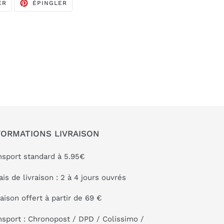
TWEETER
ÉPINGLER
ER
ÉPINGLER
SUR
SUR
TWITTER
PINTEREST
FORMATIONS LIVRAISON
nsport standard à 5.95€
ais de livraison : 2 à 4 jours ouvrés
raison offert à partir de 69 €
nsport : Chronopost / DPD / Colissimo /