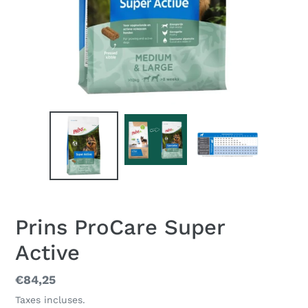
Prins ProCare Super
Active
Prix
€84,25
normal
Taxes incluses.