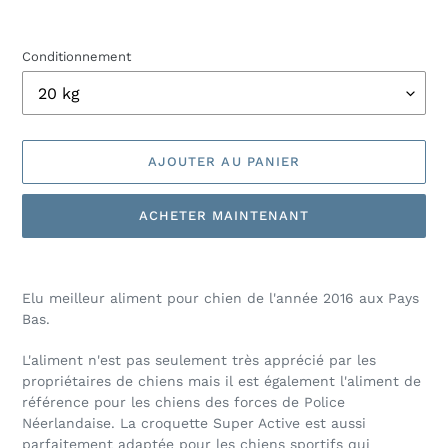
Conditionnement
AJOUTER AU PANIER
ACHETER MAINTENANT
Ajout
d'un
Elu meilleur aliment pour chien de l'année 2016 aux Pays
produit
Bas.
à
votre
L'aliment n'est pas seulement très apprécié par les
panier
propriétaires de chiens mais il est également l'aliment de
référence pour les chiens des forces de Police
Néerlandaise. La croquette Super Active est aussi
parfaitement adaptée pour les chiens sportifs qui