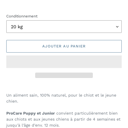
Conditionnement
AJOUTER AU PANIER
Ajout
d'un
Un aliment sain, 100% naturel, pour le chiot et le jeune
produit
chien.
à
votre
ProCare Puppy et Junior
convient particulièrement bien
panier
aux chiots et aux jeunes chiens à partir de 4 semaines et
jusqu'à l'âge d'env. 12 mois.