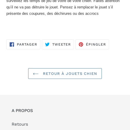
surveillez les temps de jeu de votre de votre chien. Faites attention
qu’il ne va pas détruire le jouet. Pensez à remplacer le jouet s’il
présente des coupures, des déchirures ou des accrocs
PARTAGER
TWEETER
ÉPINGLER
PARTAGER
TWEETER
ÉPINGLER
SUR
SUR
SUR
FACEBOOK
TWITTER
PINTEREST
RETOUR À JOUETS CHIEN
A PROPOS
Retours