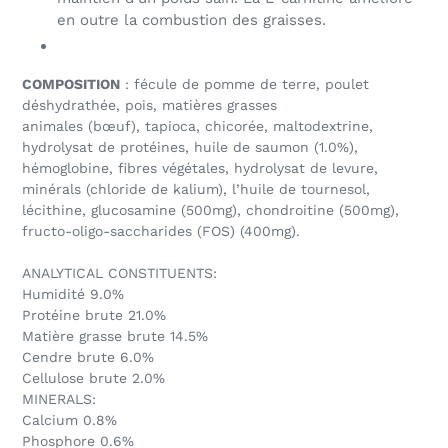
en outre la combustion des graisses.
COMPOSITION
: fécule de pomme de terre, poulet
déshydrathée, pois, matières grasses
animales (bœuf), tapioca, chicorée, maltodextrine,
hydrolysat de protéines, huile de saumon (1.0%),
hémoglobine, fibres végétales, hydrolysat de levure,
minérals (chloride de kalium), l’huile de tournesol,
lécithine, glucosamine (500mg), chondroitine (500mg),
fructo-oligo-saccharides (FOS) (400mg).
ANALYTICAL CONSTITUENTS:
Humidité 9.0%
Protéine brute 21.0%
Matière grasse brute 14.5%
Cendre brute 6.0%
Cellulose brute 2.0%
MINERALS:
Calcium 0.8%
Phosphore 0.6%