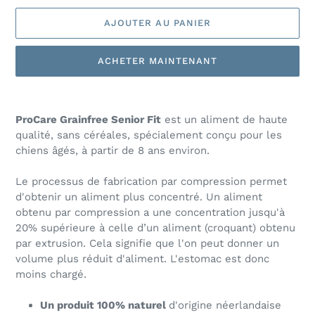
AJOUTER AU PANIER
ACHETER MAINTENANT
Ajout
d'un
ProCare Grainfree Senior Fit
est un aliment de haute
produit
qualité, sans céréales, spécialement conçu pour les
à
chiens âgés, à partir de 8 ans environ.
votre
panier
Le processus de fabrication par compression permet
d'obtenir un aliment plus concentré. Un aliment
obtenu par compression a une concentration jusqu'à
20% supérieure à celle d’un aliment (croquant) obtenu
par extrusion. Cela signifie que l'on peut donner un
volume plus réduit d'aliment. L'estomac est donc
moins chargé.
Un produit 100% naturel
d'origine néerlandaise