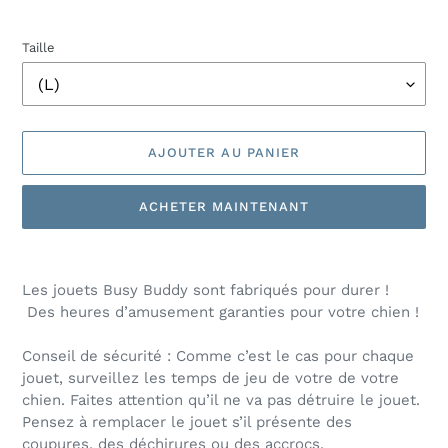
Taille
AJOUTER AU PANIER
ACHETER MAINTENANT
Ajout
d'un
Les jouets Busy Buddy sont fabriqués pour durer !
produit
Des heures d’amusement garanties pour votre chien !
à
votre
Conseil de sécurité : Comme c’est le cas pour chaque
panier
jouet, surveillez les temps de jeu de votre de votre
chien. Faites attention qu’il ne va pas détruire le jouet.
Pensez à remplacer le jouet s’il présente des
coupures, des déchirures ou des accrocs.