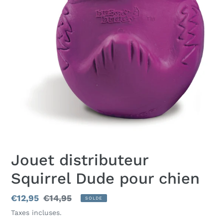
Jouet distributeur
Squirrel Dude pour chien
Prix
€12,95
Prix
€14,95
SOLDE
réduit
normal
Taxes incluses.